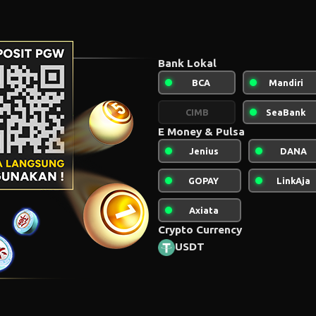
Bank Lokal
BCA
Mandiri
CIMB
SeaBank
E Money & Pulsa
Jenius
DANA
GOPAY
LinkAja
Axiata
Crypto Currency
USDT