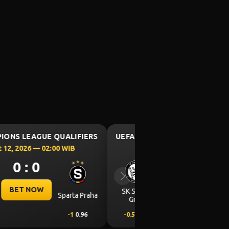
A CHAMPIONS LEAGUE QUALIFIERS
August 11, 2026 — 22:59 WIB
0 : 0
Next
BET NOW
Union Saint-
 Glimt
Gilloise
5
0.82
-0.75
1.00