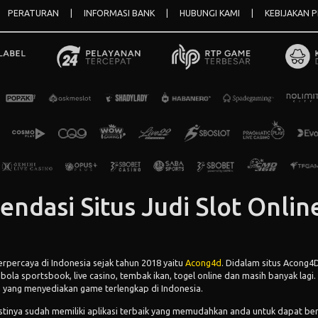
PERATURAN
|
INFORMASI BANK
|
HUBUNGI KAMI
|
KEBIJAKAN P
dasi Situs Judi Slot Onlin
terpercaya di Indonesia sejak tahun 2018 yaitu
Acong4d
. Didalam situs Acong
i bola sportsbook, live casino, tembak ikan, togel online dan masih banyak lagi
 yang menyediakan game terlengkap di Indonesia.
astinya sudah memiliki aplikasi terbaik yang memudahkan anda untuk dapat b