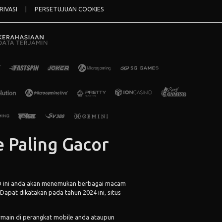
RIVASI
|
PERSETUJUAN COOKIES
e Paling Gacor
4D ini anda akan menemukan berbagai macam
. Dapat dikatakan pada tahun 2024 ini, situs
ermain di perangkat mobile anda ataupun