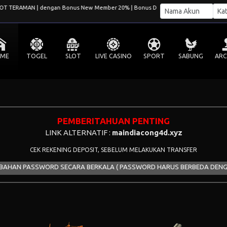
AN | dengan Bonus New Member 20% | Bonus Deposit Harian 5% | Cashback Slot da
ME
TOGEL
SLOT
LIVE CASINO
SPORT
SABUNG
ARC
PEMBERITAHUAN PENTING
LINK ALTERNATIF :
maindiacong4d.xyz
CEK REKENING DEPOSIT, SEBELUM MELAKUKAN TRANSFER
SWORD SECARA BERKALA ( PASSWORD HARUS BERBEDA DENGAN USER ID 