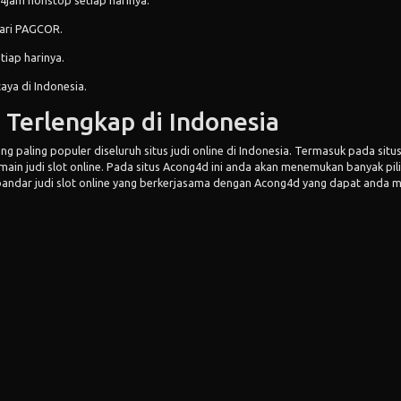
 dari PAGCOR.
tiap harinya.
caya di Indonesia.
e Terlengkap di Indonesia
g paling populer diseluruh situs judi online di Indonesia. Termasuk pada sit
main judi slot online. Pada situs Acong4d ini anda akan menemukan banyak pil
r bandar judi slot online yang berkerjasama dengan Acong4d yang dapat anda 