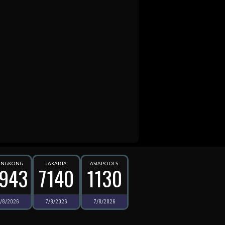
ONGKONG
JAKARTA
ASIAPOOLS
943
7140
1130
/8/2026
7/8/2026
7/8/2026