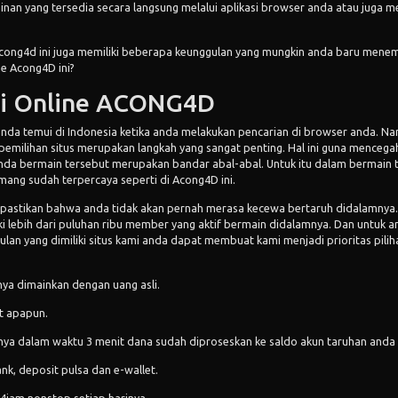
nan yang tersedia secara langsung melalui aplikasi browser anda atau juga
 Acong4d ini juga memiliki beberapa keunggulan yang mungkin anda baru menemu
ine Acong4D ini?
di Online ACONG4D
a temui di Indonesia ketika anda melakukan pencarian di browser anda. Nam
, pemilihan situs merupakan langkah yang sangat penting. Hal ini guna menceg
anda bermain tersebut merupakan bandar abal-abal. Untuk itu dalam bermain 
mang sudah terpercaya seperti di Acong4D ini.
 dipastikan bahwa anda tidak akan pernah merasa kecewa bertaruh didalamnya
ki lebih dari puluhan ribu member yang aktif bermain didalamnya. Dan untuk 
an yang dimiliki situs kami anda dapat membuat kami menjadi prioritas pilih
ya dimainkan dengan uang asli.
t apapun.
nya dalam waktu 3 menit dana sudah diproseskan ke saldo akun taruhan anda 
ank, deposit pulsa dan e-wallet.
4jam nonstop setiap harinya.