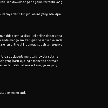
 melakukan download pada game tertentu yang
kannya dari situs judi online yang ada. Apa
un tidak semua situs judi online dapat anda
ah anda mengalami kerugian besar ketika anda
taruhan online di Indonesia sudah seharusnya
. Anda tidak perlu merasa khawatir selama
anda yang baru saja ingin mencoba bermain
an anda. Inilah beberapa keunggulan yang
atau rekening anda.