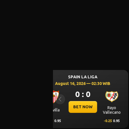
UEFA CHAMPIONS LEAGUE QUALIF
August 12, 2026 — 01:30 WIB
0 : 0
Previous
BET NOW
SK Sturm
Fener
Graz
-0.5
0.95
0.5
0