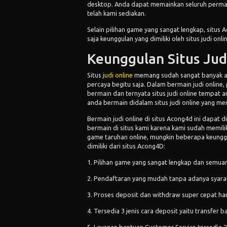
desktop. Anda dapat memainkan seluruh permai
telah kami sediakan.
Selain pilihan game yang sangat lengkap, situs
saja keunggulan yang dimiliki oleh situs judi onl
Keunggulan Situs Ju
Situs
judi online
memang sudah sangat banyak and
percaya begitu saja. Dalam bermain judi online
bermain dan ternyata situs judi online tempat 
anda bermain didalam situs judi online yang me
Bermain judi online di situs Acong4d ini dapat
bermain di situs kami karena kami sudah memili
game taruhan online, mungkin beberapa keunggul
dimiliki dari situs Acong4D:
1. Pilihan game yang sangat lengkap dan semuan
2. Pendaftaran yang mudah tanpa adanya syara
3. Proses deposit dan withdraw super cepat ha
4. Tersedia 3 jenis cara deposit yaitu transfer b
5. Layanan bantuan Customer Service tersedia 2