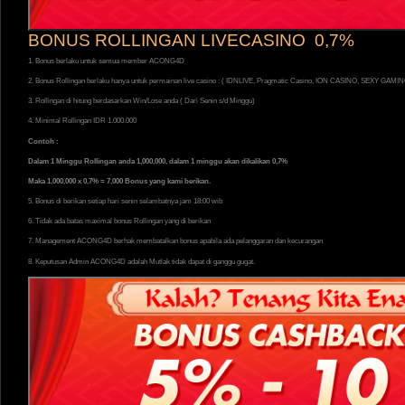
BONUS ROLLINGAN LIVECASINO 0,7%
1. Bonus berlaku untuk semua member ACONG4D
2. Bonus Rollingan berlaku hanya untuk permainan live casino : ( IDNLIVE, Pragmatic Casino, ION CASINO, SEXY GAMI
3. Rollingan di hitung berdasarkan Win/Lose anda ( Dari Senin s/d Minggu)
4. Minimal Rollingan IDR 1.000.000
Contoh :
Dalam 1 Minggu Rollingan anda 1,000,000, dalam 1 minggu akan dikalikan 0,7%
Maka 1,000,000 x 0,7% = 7,000 Bonus yang kami berikan.
5. Bonus di berikan setiap hari senin selambatnya jam 18:00 wib
6. Tidak ada batas maximal bonus Rollingan yang di berikan
7. Management ACONG4D berhak membatalkan bonus apabila ada pelanggaran dan kecurangan
8. Keputusan Admin ACONG4D adalah Mutlak tidak dapat di ganggu gugat.