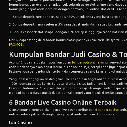
bonus-bonus dan event menarik untuk seluruh game slot online yang dapat anda
bonus yang dapat anda peroleh dengan bermain judi online slot di situs Acon
1. Bonus deposit member baru sebesar 20% untuk anda yang baru bergabung
2. Bonus deposit harian sebesar 5% yang dapat anda klaim setiap kali anda m
3. Bonus cashback slot sampai dengan 10% setiap minggunya tanpa batasan m
Untuk dapat mengklaim bonus-bonus diatas pastinya kami memiliki syarat & 
PROMOSI
.
Kumpulan Bandar Judi Casino & T
Acong4D juga merupakan situs kumpulan
bandar judi online
yang menyediakan g
anda tidak hanya akan dapat bermain slot online saja, tetapi anda juga dapat
Pastinya juga bandar-bandar terbaik dan terpercaya yang kami rangkul untuk
Yang lebih mengagumkan dari game live casino dan togel online di situs Acong
1.000,- dengan bonus komisi terbesar diantara situs judi online lainnya. Jad
kasino di Indonesia. Cukup melalui gadget anda saja, Acong4d sudah dapat m
mencari bandar darat untuk dapat bermain togel yang memiliki resiko sangat
6 Bandar Live Casino Online Terbaik
Situs Acong4d menyediakan game live casino online dari 6
bandar casino
terba
online terbaik pilihan Acong4d yang dapat anda mainkan di Indonesia.
Ion Casino