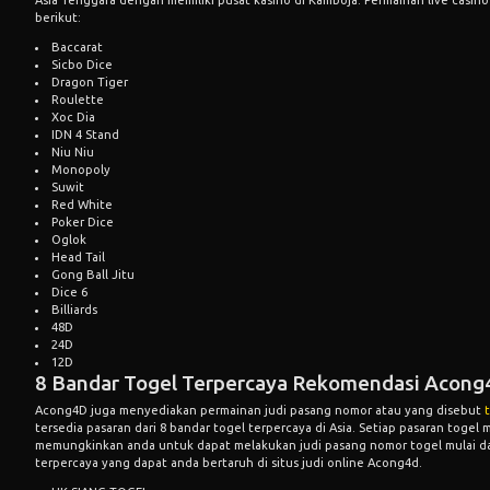
berikut:
Baccarat
Sicbo Dice
Dragon Tiger
Roulette
Xoc Dia
IDN 4 Stand
Niu Niu
Monopoly
Suwit
Red White
Poker Dice
Oglok
Head Tail
Gong Ball Jitu
Dice 6
Billiards
48D
24D
12D
8 Bandar Togel Terpercaya Rekomendasi Acon
Acong4D juga menyediakan permainan judi pasang nomor atau yang disebut
tersedia pasaran dari 8 bandar togel terpercaya di Asia. Setiap pasaran toge
memungkinkan anda untuk dapat melakukan judi pasang nomor togel mulai dari 
terpercaya yang dapat anda bertaruh di situs judi online Acong4d.