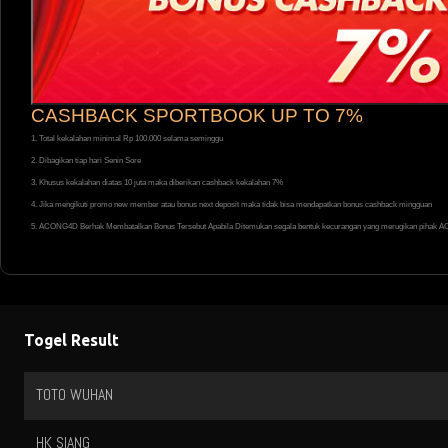
CASHBACK SPORTBOOK UP TO 7%
1. Total kekalahan minimal Rp 100.000 selama seminggu
2. Dibagikan tiap hari Senin Sore
3. Khusus kekalahan diatas 10 juta maka diberikan cashback kekalahan 7%
4. Jika mengikuti promo new member atau bonus next deposit maka tidak bisa mendapatkan bonus cashback mingguan
5. ACONG4D Berhak Membatalkan Bonus Tersebut Apabila Ditemukan segala bentuk kecurangan yang merugikan pihak
Togel Result
TOTO WUHAN
HK SIANG