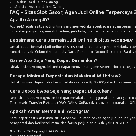
Golden Toad Joker Gaming
Monster Awaken Joker Gaming
FAQ - Situs Slot Gacor, Agen Judi Online Terpercaya
Apa itu Acong4D?
Acong4D adalah situs judi online yang menyediakan berbagai macam permaina
mulai dari penyedia game slot online, judi bola, live casino, togel online dan 
Bagaimana Cara Bermain Judi Online di Situs Acong4D?
Untuk dapat bermain judi online di situs kami, anda hanya perlu melakukan
sangat banyak. Cukup dengan data Nama Rekening, Nomor Rekening, Bank yang
Game Apa Saja Yang Dapat Dimainkan?
Didalam situs Acong4D ini anda dapat memainkan game seperti slot online, live
Berapa Minimal Deposit dan Maksimal Withdraw?
Untuk minimal deposit di situs ini adalah sebesar Rp 25.000,- dan tidak memi
Cara Deposit Apa Saja Yang Dapat Dilakukan?
Deposit di situs Acong4D anda dapat melakukan menggunakan 4 cara yaitu mela
Telkomsel), Transfer E-Wallet (OVO, DANA, GoPay) dan juga menggunakan QRI
Apakah Aman Bermain di Acong4D?
Kami dapat pastikan bahwa situs Acong4D ini merupakan agen judi online yang 
beroperasi dan berlisensi resmi dari forum perjudian di Asia yaitu PAGCOR.
© 2015 - 2026 Copyright ACONG4D.
All Rights Reserved.