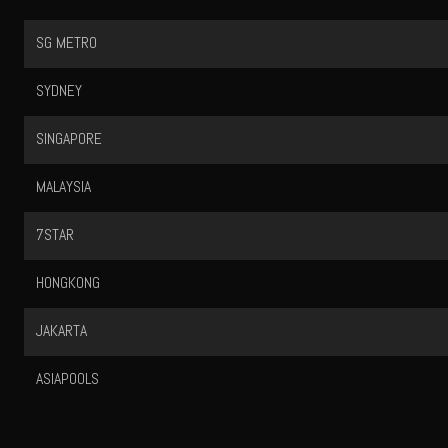
SG METRO
SYDNEY
SINGAPORE
MALAYSIA
7STAR
HONGKONG
JAKARTA
ASIAPOOLS