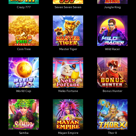
Crazy 777
Seven Seven Seven
Jungle King
Coin Tree
Master Tiger
Wild Racer
World Cup
Neko Fortune
Bonus Hunter
Samba
Mayan Empire
Thor X