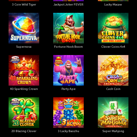
3 Coin Wild Tiger
Jackpot Joker FEVER
Lucky Macaw
Supernova
Fortune Hook Boom
Clover Coins 4x4
40 Sparkling Crown
Party Ape
Cash Coin
20 Blazing Clover
3 Lucky Baozhu
Super Mahjong