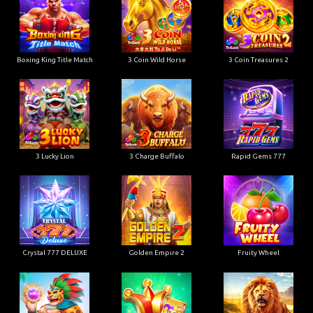
Boxing King Title Match
3 Coin Wild Horse
3 Coin Treasures 2
3 Lucky Lion
3 Charge Buffalo
Rapid Gems 777
Crystal 777 DELUXE
Golden Empire 2
Fruity Wheel