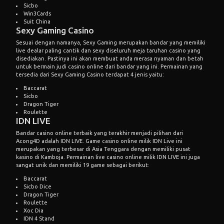
Sicbo
Win3Cards
Suit China
Sexy Gaming Casino
Sesuai dengan namanya, Sexy Gaming merupakan bandar yang memiliki
live dealar paling cantik dan sexy diseluruh meja taruhan casino yang
disediakan. Pastinya ini akan membuat anda merasa nyaman dan betah
untuk bermain judi casino online dari bandar yang ini. Permainan yang
tersedia dari Sexy Gaming Casino terdapat 4 jenis yaitu:
Baccarat
Sicbo
Dragon Tiger
Roulette
IDN LIVE
Bandar casino online terbaik yang terakhir menjadi pilihan dari
Acong4D adalah IDN LIVE. Game casino online milik IDN Live ini
merupakan yang terbesar di Asia Tenggara dengan memiliki pusat
kasino di Kamboja. Permainan live casino online milik IDN LIVE ini juga
sangat unik dan memiliki 19 game sebagai berikut:
Baccarat
Sicbo Dice
Dragon Tiger
Roulette
Xoc Dia
IDN 4 Stand