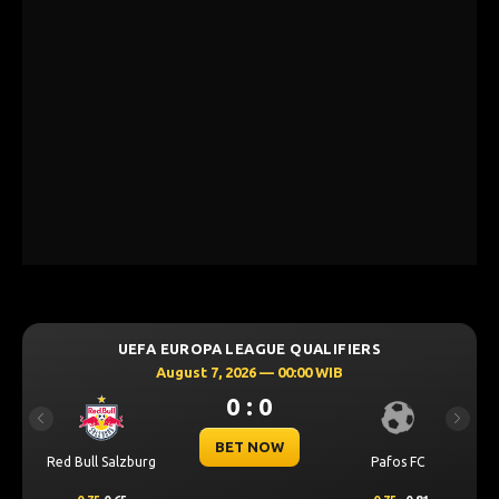
UEFA EUROPA LEAGUE QUALIFIERS
August 7, 2026 — 00:00 WIB
0 : 0
Previous
Next
BET NOW
Red Bull Salzburg
Pafos FC