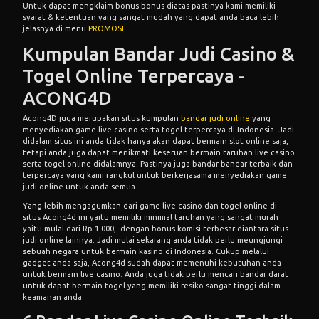
Untuk dapat mengklaim bonus-bonus diatas pastinya kami memiliki
syarat & ketentuan yang sangat mudah yang dapat anda baca lebih
jelasnya di menu
PROMOSI
.
Kumpulan Bandar Judi Casino &
Togel Online Terpercaya -
ACONG4D
Acong4D juga merupakan situs kumpulan
bandar judi online
yang
menyediakan game live casino serta togel terpercaya di Indonesia. Jadi
didalam situs ini anda tidak hanya akan dapat bermain slot online saja,
tetapi anda juga dapat menikmati keseruan bermain taruhan live casino
serta togel online didalamnya. Pastinya juga bandar-bandar terbaik dan
terpercaya yang kami rangkul untuk berkerjasama menyediakan game
judi online untuk anda semua.
Yang lebih mengagumkan dari game live casino dan togel online di
situs Acong4d ini yaitu memiliki minimal taruhan yang sangat murah
yaitu mulai dari Rp 1.000,- dengan bonus komisi terbesar diantara situs
judi online lainnya. Jadi mulai sekarang anda tidak perlu meungjungi
sebuah negara untuk bermain kasino di Indonesia. Cukup melalui
gadget anda saja, Acong4d sudah dapat memenuhi kebutuhan anda
untuk bermain live casino. Anda juga tidak perlu mencari bandar darat
untuk dapat bermain togel yang memiliki resiko sangat tinggi dalam
keamanan anda.