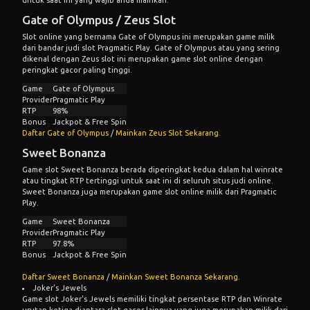
untuk saat ini yang wajib anda mainkan.
Gate of Olympus / Zeus Slot
Slot online yang bernama Gate of Olympus ini merupakan game milik
dari bandar judi slot Pragmatic Play. Gate of Olympus atau yang sering
dikenal dengan Zeus slot ini merupakan game slot online dengan
peringkat gacor paling tinggi.
Game
Gate of Olympus
Provider
Pragmatic Play
RTP
98%
Bonus
Jackpot & Free Spin
Daftar Gate of Olympus
/
Mainkan Zeus Slot Sekarang
.
Sweet Bonanza
Game slot Sweet Bonanza berada diperingkat kedua dalam hal winrate
atau tingkat RTP tertinggi untuk saat ini di seluruh situs judi online.
Sweet Bonanza juga merupakan game slot online milik dari Pragmatic
Play.
Game
Sweet Bonanza
Provider
Pragmatic Play
RTP
97.8%
Bonus
Jackpot & Free Spin
Daftar Sweet Bonanza
/
Mainkan Sweet Bonanza Sekarang
.
Joker's Jewels
Game slot Joker's Jewels memiliki tingkat persentase RTP dan Winrate