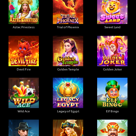
Aztec Priestess
Trial of Phoenix
Sweet Land
Devil Fire
Golden Temple
Golden Joker
Wild Ace
Legacy of Egypt
Elf Bingo