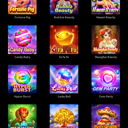
Fortune Pig
Bubble Beauty
Hawaii Beauty
Candy Baby
Fa Fa Fa
Shanghai Beauty
Hyper Burst
Lucky Ball
Gem Party