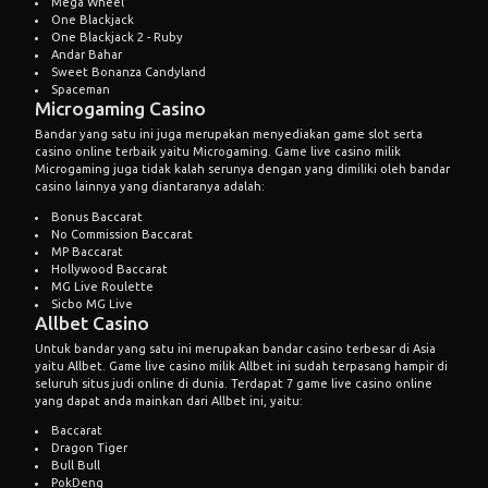
Mega Wheel
One Blackjack
One Blackjack 2 - Ruby
Andar Bahar
Sweet Bonanza Candyland
Spaceman
Microgaming Casino
Bandar yang satu ini juga merupakan menyediakan game slot serta
casino online terbaik yaitu Microgaming. Game live casino milik
Microgaming juga tidak kalah serunya dengan yang dimiliki oleh bandar
casino lainnya yang diantaranya adalah:
Bonus Baccarat
No Commission Baccarat
MP Baccarat
Hollywood Baccarat
MG Live Roulette
Sicbo MG Live
Allbet Casino
Untuk bandar yang satu ini merupakan bandar casino terbesar di Asia
yaitu Allbet. Game live casino milik Allbet ini sudah terpasang hampir di
seluruh situs judi online di dunia. Terdapat 7 game live casino online
yang dapat anda mainkan dari Allbet ini, yaitu:
Baccarat
Dragon Tiger
Bull Bull
PokDeng