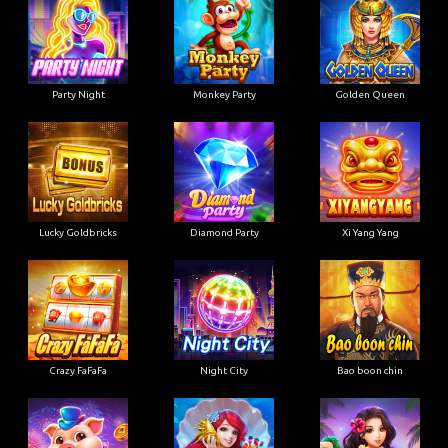
Party Night
Monkey Party
Golden Queen
Lucky Goldbricks
Diamond Party
Xi Yang Yang
Crazy FaFaFa
Night City
Bao boon chin