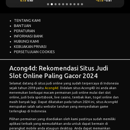
0.75
0.65
-0.75
-0.81
TENTANG KAMI
BANTUAN
PERATURAN
INFORMASI BANK
HUBUNGI KAMI
KEBIJAKAN PRIVASI
PERSETUJUAN COOKIES
Acong4d: Rekomendasi Situs Judi
Slot Online Paling Gacor 2024
Selamat datang di situs judi online yang sudah terpercaya di Indonesia
sejak tahun 2018 yaitu
Acong4d
. Didalam situs Acong4D ini anda akan
menemukan berbagai macam permainan judi online mulai dari slot
online, judi bola sportsbook, live casino, tembak ikan, togel online dan
masih banyak lagi. Dapat dikatakan pada tahun 2024 ini, situs Acong4d
merupakan salah satu website taruhan yang menyediakan game
terlengkap di Indonesia.
Pilihan permainan yang disediakan oleh kami pastinya sudah memiliki
aplikasi terbaik yang memudahkan anda untuk dapat bermain di
perangkat mobile anda ataupun desktop. Anda dapat memainkan