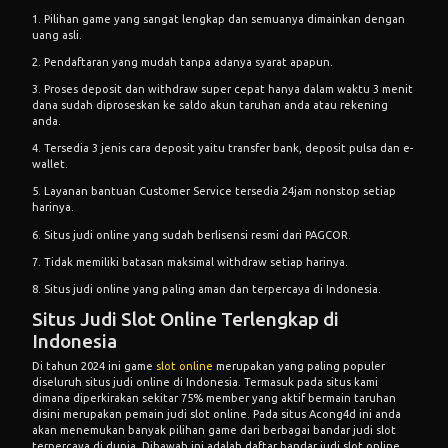
1. Pilihan game yang sangat lengkap dan semuanya dimainkan dengan
uang asli.
2. Pendaftaran yang mudah tanpa adanya syarat apapun.
3. Proses deposit dan withdraw super cepat hanya dalam waktu 3 menit
dana sudah diproseskan ke saldo akun taruhan anda atau rekening
anda.
4. Tersedia 3 jenis cara deposit yaitu transfer bank, deposit pulsa dan e-
wallet.
5. Layanan bantuan Customer Service tersedia 24jam nonstop setiap
harinya.
6. Situs judi online yang sudah berlisensi resmi dari PAGCOR.
7. Tidak memiliki batasan maksimal withdraw setiap harinya.
8. Situs judi online yang paling aman dan terpercaya di Indonesia.
Situs Judi Slot Online Terlengkap di
Indonesia
Di tahun 2024 ini game
slot online
merupakan yang paling populer
diseluruh situs judi online di Indonesia. Termasuk pada situs kami
dimana diperkirakan sekitar 75% member yang aktif bermain taruhan
disini merupakan pemain judi slot online. Pada situs Acong4d ini anda
akan menemukan banyak pilihan game dari berbagai bandar judi slot
terpercaya di dunia. Dibawah ini adalah daftar bandar judi slot online