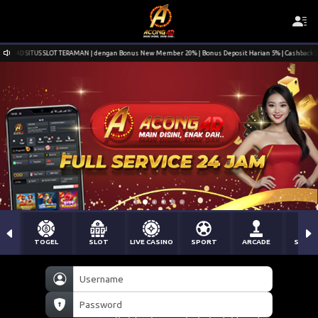
OT TERAMAN | dengan Bonus New Member 20% | Bonus Deposit Harian 5% | Cashback Slot dan Livecasin
TOGEL
SLOT
LIVE CASINO
SPORT
ARCADE
SABU