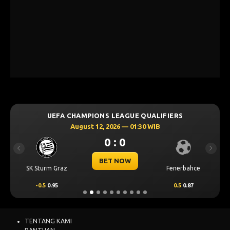
UEFA CHAMPIONS LEAGUE QUALIFIERS
August 12, 2026 — 01:30 WIB
0 : 0
Previous
Next
BET NOW
SK Sturm Graz
Fenerbahce
-0.5
0.95
0.5
0.87
TENTANG KAMI