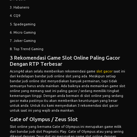
3. Habanero
4. CQ9
5. Spadegaming
6. Micro Gaming
7. Joker Gaming
8. Top Trend Gaming
3 Rekomendasi Game Slot Online Paling Gacor
Dengan RTP Terbesar
Acong4d akan selalu memberikan rekomendasi game
slot gacor
saat ini
dari kedelapan bandar judi online slot yang ada. Meskipun setiap
bandar judi online slot menyediakan banyak permainan, tapi tidak
semuanya harus anda mainkan. Ada baiknya anda memainkan game slot
online yang memang saat ini paling gacor / sedang memiliki tingkat
kemenangan tinggi. Dengan anda bermain di slot online yang sedang
gacor maka pastinya itu akan memberikan keuntungan yang besar
untuk anda. Untuk itu kami menyediakan 3 rekomendasi slot gacor
untuk saat ini yang wajib anda mainkan.
Gate of Olympus / Zeus Slot
Slot online yang bernama Gate of Olympus ini merupakan game milik
dari bandar judi slot Pragmatic Play. Gate of Olympus atau yang sering
dikenal dengan Zeus slot ini merupakan game slot online dengan