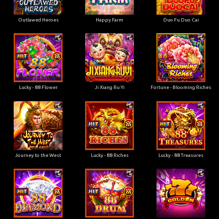
Outlawed Heroes
Happy Farm
Duo Fu Duo Cai
Lucky - 88 Flower
Ji Xiang Ru Yi
Fortune - Blooming Riches
Journey to the West
Lucky - 88 Riches
Lucky - 88 Treasures