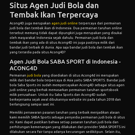
Situs Agen Judi Bola dan
Tembak Ikan Terpercaya
Acong4D juga merupakan
agen judi online
terpercaya dari permainan
judi bola dan tembak ikan di Indonesia. Dua permainan taruhan online
tersebut memang tidak dapat dipungkiri juga merupakan yang disukai
oleh masyarakat Indonesia sejak dahulu. Permainan judi bola dan
tembak ikan yang ada di situs Acong4D ini juga pastinya milik dari
bandar judi terbaik di dunia. Apa saja bandar judi bola dan tembak ikan
yang tersedia pada situs Acong4D?
Agen Judi Bola SABA SPORT di Indonesia -
ACONG4D
Permainan
judi bola
yang disediakan di situs Acong4d ini merupakan
milik dari bandar bola terpercaya di Asia yaitu SABA SPORTS. Bandar judi
bola Saba Sports ini sudah mempercayakan Acong4D sebagai situs agen
judi online yang berhak memasarkan permainan taruhan sportsbook
milik perusahaan. Untuk itu Saba Sports dan Acong4D sudah
berkejersama sejak awal dibukannya website ini pada tahun 2018 dan
berlangsung sampai saat ini.
Memiliki penawaran pasaran taruhan yang terbaik menjadikan alasan
kami memilih SABA Sports sebagai penyedia permainan judi bola di situs
ini. Kami dapat pastikan bahwa setiap pasaran taruhan judi bola dan
perhitungan kemenangan yang dilakukan dari provider SABA SPORTS ini
dilakukan secara Fair tanpa adanya kecurangan sedikitpun. Selain itu,