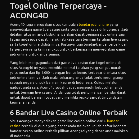
Togel Online Terpercaya -
ACONG4D
Acong4D juga merupakan situs kumpulan
bandar judi online
yang
menyediakan game live casino serta togel terpercaya di Indonesia. Jadi
didalam situs ini anda tidak hanya akan dapat bermain slot online saja,
tetapi anda juga dapat menikmati keseruan bermain taruhan live casino
serta togel online didalamnya. Pastinya juga bandar-bandar terbaik dan
terpercaya yang kami rangkul untuk berkerjasama menyediakan game
judi online untuk anda semua.
Yang lebih mengagumkan dari game live casino dan togel online di
situs Acong4d ini yaitu memiliki minimal taruhan yang sangat murah
yaitu mulai dari Rp 1.000,- dengan bonus komisi terbesar diantara situs
judi online lainnya. Jadi mulai sekarang anda tidak perlu meungjungi
sebuah negara untuk bermain kasino di Indonesia. Cukup melalui
gadget anda saja, Acong4d sudah dapat memenuhi kebutuhan anda
untuk bermain live casino. Anda juga tidak perlu mencari bandar darat
untuk dapat bermain togel yang memiliki resiko sangat tinggi dalam
keamanan anda.
6 Bandar Live Casino Online Terbaik
Situs Acong4d menyediakan game live casino online dari 6
bandar
casino
terbaik di dunia yang dapat anda mainkan. Inilah daftar keenam
bandar casino online terbaik pilihan Acong4d yang dapat anda mainkan
di Indonesia.