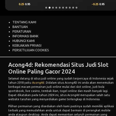
0.25
0.95
-0.25
0.95
TENTANG KAMI
BANTUAN
PERATURAN
INFORMASI BANK
HUBUNGI KAMI
KEBIJAKAN PRIVASI
PERSETUJUAN COOKIES
Acong4d: Rekomendasi Situs Judi Slot
Online Paling Gacor 2024
Selamat datang di situs judi online yang sudah terpercaya di Indonesia sejak
tahun 2018 yaitu
Acong4d
. Didalam situs Acong4D ini anda akan menemukan
berbagai macam permainan judi online mulai dari slot online, judi bola
sportsbook, live casino, tembak ikan, togel online dan masih banyak lagi.
Dapat dikatakan pada tahun 2024 ini, situs Acong4d merupakan salah satu
website taruhan yang menyediakan game terlengkap di Indonesia.
Pilihan permainan yang disediakan oleh kami pastinya sudah memiliki aplikasi
terbaik yang memudahkan anda untuk dapat bermain di perangkat mobile
anda ataupun desktop. Anda dapat memainkan seluruh permainan yang