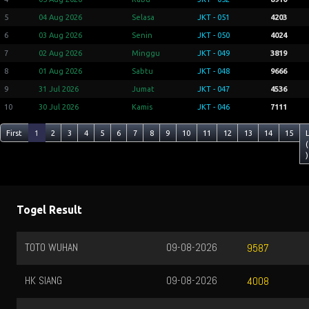
5
04 Aug 2026
Selasa
JKT - 051
4203
6
03 Aug 2026
Senin
JKT - 050
4024
7
02 Aug 2026
Minggu
JKT - 049
3819
8
01 Aug 2026
Sabtu
JKT - 048
9666
9
31 Jul 2026
Jumat
JKT - 047
4536
10
30 Jul 2026
Kamis
JKT - 046
7111
First
1
2
3
4
5
6
7
8
9
10
11
12
13
14
15
(
)
Togel Result
TOTO WUHAN
09-08-2026
9587
HK SIANG
09-08-2026
4008