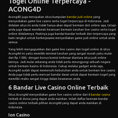
Togel Online Terpercaya -
ACONG4D
Acong4D juga merupakan situs kumpulan
bandar judi online
yang
menyediakan game live casino serta togel terpercaya di Indonesia. Jadi
didalam situs ini anda tidak hanya akan dapat bermain slot online saja, tetapi
anda juga dapat menikmati keseruan bermain taruhan live casino serta togel
online didalamnya. Pastinya juga bandar-bandar terbaik dan terpercaya yang
kami rangkul untuk berkerjasama menyediakan game judi online untuk anda
semua.
Yang lebih mengagumkan dari game live casino dan togel online di situs
Acong4d ini yaitu memiliki minimal taruhan yang sangat murah yaitu mulai
dari Rp 1.000,- dengan bonus komisi terbesar diantara situs judi online
lainnya. Jadi mulai sekarang anda tidak perlu meungjungi sebuah negara
untuk bermain kasino di Indonesia. Cukup melalui gadget anda saja,
Acong4d sudah dapat memenuhi kebutuhan anda untuk bermain live casino.
Anda juga tidak perlu mencari bandar darat untuk dapat bermain togel yang
memiliki resiko sangat tinggi dalam keamanan anda.
6 Bandar Live Casino Online Terbaik
Situs Acong4d menyediakan game live casino online dari 6
bandar casino
terbaik di dunia yang dapat anda mainkan. Inilah daftar keenam bandar
casino online terbaik pilihan Acong4d yang dapat anda mainkan di
Indonesia.
Ion Casino