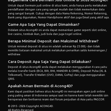
Untuk dapat bermain judi online di situs kami, anda hanya perlu melakukan
pendaftaran dengan cara yang sangat mudah dan tidak memerlukan data
yang sangat banyak. Cukup dengan data Nama Rekening, Nomor Rekening,
Bank yang digunakan, Nomor Handphone aktif dan juga Email yang aktif saja.
Game Apa Saja Yang Dapat Dimainkan?
Didalam situs Acong4D ini anda dapat memainkan game seperti slot online,
live casino, tembak ikan, judi bola dan juga togel online.
Berapa Minimal Deposit dan Maksimal Withdraw?
Untuk minimal deposit di situs ini adalah sebesar Rp 25.000,- dan tidak
memiliki batasan maksimal untuk melakukan penarikan saldo kemenangan /
withdraw.
Cara Deposit Apa Saja Yang Dapat Dilakukan?
Deposit di situs Acong4D anda dapat melakukan menggunakan 4 cara yaitu
melalui transfer bank (BCA, BRI, BNI, MANDIRI & CIMB), Deposit Pulsa (XL &
Telkomsel), Transfer E-Wallet (OVO, DANA, GoPay) dan juga menggunakan
QRIS.
Apakah Aman Bermain di Acong4D?
Kami dapat pastikan bahwa situs Acong4D ini merupakan agen judi online
yang paling aman di Indonesia sampai saat ini karena kami telah memiliki izin
beroperasi dan berlisensi resmi dari forum perjudian di Asia yaitu PAGCOR.
© 2015 - 2026 Copyright ACONG4D.
All Rights Reserved.