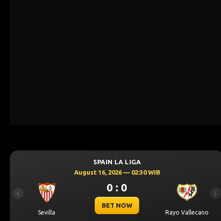
SPAIN LA LIGA
August 16, 2026 — 02:30 WIB
0 : 0
Previous
Ne
BET NOW
Sevilla
Rayo Vallecano