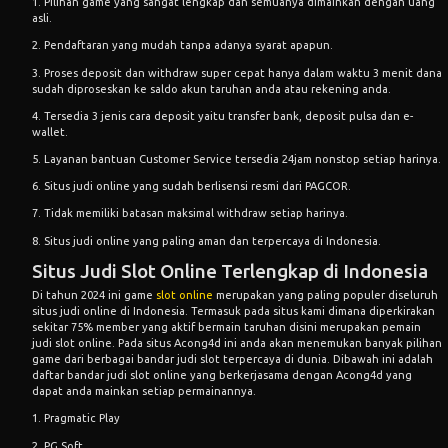
1. Pilihan game yang sangat lengkap dan semuanya dimainkan dengan uang
asli.
2. Pendaftaran yang mudah tanpa adanya syarat apapun.
3. Proses deposit dan withdraw super cepat hanya dalam waktu 3 menit dana
sudah diproseskan ke saldo akun taruhan anda atau rekening anda.
4. Tersedia 3 jenis cara deposit yaitu transfer bank, deposit pulsa dan e-
wallet.
5. Layanan bantuan Customer Service tersedia 24jam nonstop setiap harinya.
6. Situs judi online yang sudah berlisensi resmi dari PAGCOR.
7. Tidak memiliki batasan maksimal withdraw setiap harinya.
8. Situs judi online yang paling aman dan terpercaya di Indonesia.
Situs Judi Slot Online Terlengkap di Indonesia
Di tahun 2024 ini game
slot online
merupakan yang paling populer diseluruh
situs judi online di Indonesia. Termasuk pada situs kami dimana diperkirakan
sekitar 75% member yang aktif bermain taruhan disini merupakan pemain
judi slot online. Pada situs Acong4d ini anda akan menemukan banyak pilihan
game dari berbagai bandar judi slot terpercaya di dunia. Dibawah ini adalah
daftar bandar judi slot online yang berkerjasama dengan Acong4d yang
dapat anda mainkan setiap permainannya.
1. Pragmatic Play
2. PG Soft