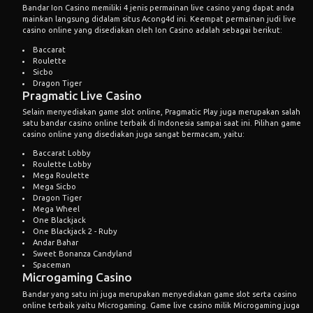
Bandar Ion Casino memiliki 4 jenis permainan live casino yang dapat anda
mainkan langsung didalam situs Acong4d ini. Keempat permainan judi live
casino online yang disediakan oleh Ion Casino adalah sebagai berikut:
Baccarat
Roulette
Sicbo
Dragon Tiger
Pragmatic Live Casino
Selain menyediakan game slot online, Pragmatic Play juga merupakan salah
satu bandar casino online terbaik di Indonesia sampai saat ini. Pilihan game
casino online yang disediakan juga sangat bermacam, yaitu:
Baccarat Lobby
Roulette Lobby
Mega Roulette
Mega Sicbo
Dragon Tiger
Mega Wheel
One Blackjack
One Blackjack 2 - Ruby
Andar Bahar
Sweet Bonanza Candyland
Spaceman
Microgaming Casino
Bandar yang satu ini juga merupakan menyediakan game slot serta casino
online terbaik yaitu Microgaming. Game live casino milik Microgaming juga