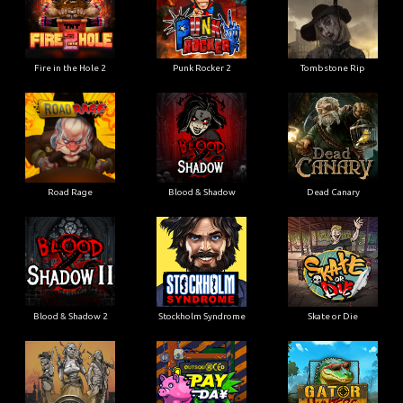
Fire in the Hole 2
Punk Rocker 2
Tombstone Rip
Road Rage
Blood & Shadow
Dead Canary
Blood & Shadow 2
Stockholm Syndrome
Skate or Die