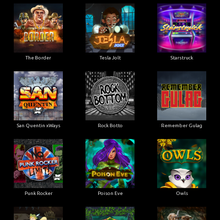
The Border
Tesla Jolt
Starstruck
San Quentin xWays
Rock Botto
Remember Gulag
Punk Rocker
Poison Eve
Owls