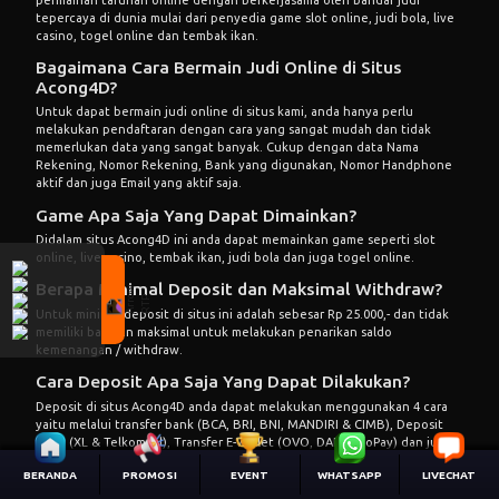
tepercaya di dunia mulai dari penyedia game slot online, judi bola, live
casino, togel online dan tembak ikan.
Bagaimana Cara Bermain Judi Online di Situs
Acong4D?
Untuk dapat bermain judi online di situs kami, anda hanya perlu
melakukan pendaftaran dengan cara yang sangat mudah dan tidak
memerlukan data yang sangat banyak. Cukup dengan data Nama
Rekening, Nomor Rekening, Bank yang digunakan, Nomor Handphone
aktif dan juga Email yang aktif saja.
Game Apa Saja Yang Dapat Dimainkan?
Didalam situs Acong4D ini anda dapat memainkan game seperti slot
online, live casino, tembak ikan, judi bola dan juga togel online.
Berapa Minimal Deposit dan Maksimal Withdraw?
Untuk minimal deposit di situs ini adalah sebesar Rp 25.000,- dan tidak
memiliki batasan maksimal untuk melakukan penarikan saldo
kemenangan / withdraw.
Cara Deposit Apa Saja Yang Dapat Dilakukan?
Deposit di situs Acong4D anda dapat melakukan menggunakan 4 cara
yaitu melalui transfer bank (BCA, BRI, BNI, MANDIRI & CIMB), Deposit
Pulsa (XL & Telkomsel), Transfer E-Wallet (OVO, DANA, GoPay) dan juga
menggunakan QRIS.
BERANDA
PROMOSI
EVENT
WHATSAPP
LIVECHAT
Apakah Aman Bermain di Acong4D?