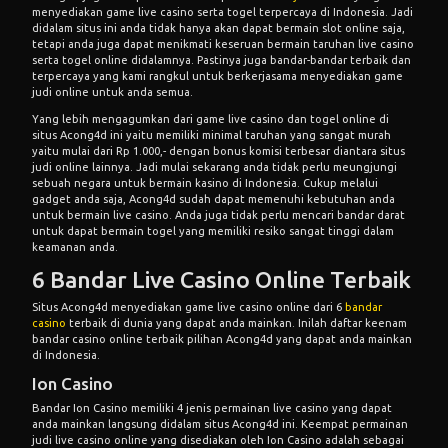
menyediakan game live casino serta togel terpercaya di Indonesia. Jadi
didalam situs ini anda tidak hanya akan dapat bermain slot online saja,
tetapi anda juga dapat menikmati keseruan bermain taruhan live casino
serta togel online didalamnya. Pastinya juga bandar-bandar terbaik dan
terpercaya yang kami rangkul untuk berkerjasama menyediakan game
judi online untuk anda semua.
Yang lebih mengagumkan dari game live casino dan togel online di
situs Acong4d ini yaitu memiliki minimal taruhan yang sangat murah
yaitu mulai dari Rp 1.000,- dengan bonus komisi terbesar diantara situs
judi online lainnya. Jadi mulai sekarang anda tidak perlu meungjungi
sebuah negara untuk bermain kasino di Indonesia. Cukup melalui
gadget anda saja, Acong4d sudah dapat memenuhi kebutuhan anda
untuk bermain live casino. Anda juga tidak perlu mencari bandar darat
untuk dapat bermain togel yang memiliki resiko sangat tinggi dalam
keamanan anda.
6 Bandar Live Casino Online Terbaik
Situs Acong4d menyediakan game live casino online dari 6
bandar
casino
terbaik di dunia yang dapat anda mainkan. Inilah daftar keenam
bandar casino online terbaik pilihan Acong4d yang dapat anda mainkan
di Indonesia.
Ion Casino
Bandar Ion Casino memiliki 4 jenis permainan live casino yang dapat
anda mainkan langsung didalam situs Acong4d ini. Keempat permainan
judi live casino online yang disediakan oleh Ion Casino adalah sebagai