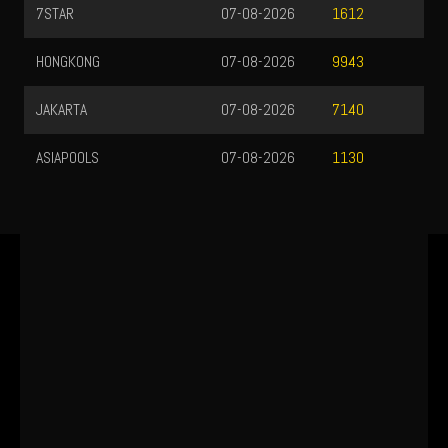
7STAR
07-08-2026
1612
HONGKONG
07-08-2026
9943
JAKARTA
07-08-2026
7140
ASIAPOOLS
07-08-2026
1130