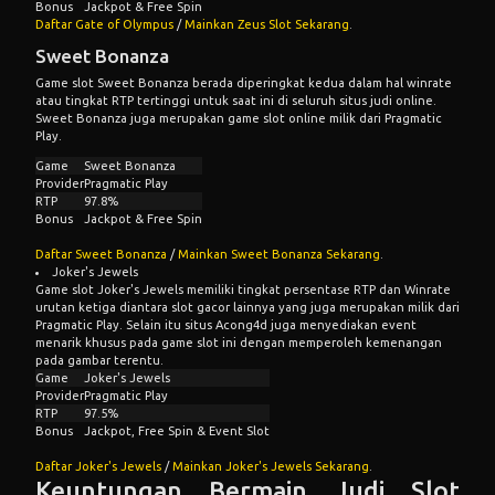
Bonus
Jackpot & Free Spin
Daftar Gate of Olympus
/
Mainkan Zeus Slot Sekarang
.
Sweet Bonanza
Game slot Sweet Bonanza berada diperingkat kedua dalam hal winrate
atau tingkat RTP tertinggi untuk saat ini di seluruh situs judi online.
Sweet Bonanza juga merupakan game slot online milik dari Pragmatic
Play.
Game
Sweet Bonanza
Provider
Pragmatic Play
RTP
97.8%
Bonus
Jackpot & Free Spin
Daftar Sweet Bonanza
/
Mainkan Sweet Bonanza Sekarang
.
Joker's Jewels
Game slot Joker's Jewels memiliki tingkat persentase RTP dan Winrate
urutan ketiga diantara slot gacor lainnya yang juga merupakan milik dari
Pragmatic Play. Selain itu situs Acong4d juga menyediakan event
menarik khusus pada game slot ini dengan memperoleh kemenangan
pada gambar terentu.
Game
Joker's Jewels
Provider
Pragmatic Play
RTP
97.5%
Bonus
Jackpot, Free Spin & Event Slot
Daftar Joker's Jewels
/
Mainkan Joker's Jewels Sekarang
.
Keuntungan Bermain Judi Slot