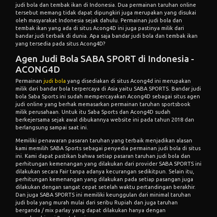
judi bola dan tembak ikan di Indonesia. Dua permainan taruhan online
tersebut memang tidak dapat dipungkiri juga merupakan yang disukai
oleh masyarakat Indonesia sejak dahulu. Permainan judi bola dan
tembak ikan yang ada di situs Acong4D ini juga pastinya milik dari
bandar judi terbaik di dunia. Apa saja bandar judi bola dan tembak ikan
yang tersedia pada situs Acong4D?
Agen Judi Bola SABA SPORT di Indonesia -
ACONG4D
Permainan
judi bola
yang disediakan di situs Acong4d ini merupakan
milik dari bandar bola terpercaya di Asia yaitu SABA SPORTS. Bandar judi
bola Saba Sports ini sudah mempercayakan Acong4D sebagai situs agen
judi online yang berhak memasarkan permainan taruhan sportsbook
milik perusahaan. Untuk itu Saba Sports dan Acong4D sudah
berkejersama sejak awal dibukannya website ini pada tahun 2018 dan
berlangsung sampai saat ini.
Memiliki penawaran pasaran taruhan yang terbaik menjadikan alasan
kami memilih SABA Sports sebagai penyedia permainan judi bola di situs
ini. Kami dapat pastikan bahwa setiap pasaran taruhan judi bola dan
perhitungan kemenangan yang dilakukan dari provider SABA SPORTS ini
dilakukan secara Fair tanpa adanya kecurangan sedikitpun. Selain itu,
perhitungan kemenangan yang dilakukan pada setiap pasangan juga
dilakukan dengan sangat cepat setelah waktu pertandingan berakhir.
Dan juga SABA SPORTS ini memiliki keunggulan dari minimal taruhan
judi bola yang murah mulai dari seribu Rupiah dan juga taruhan
berganda / mix parlay yang dapat dilakukan hanya dengan