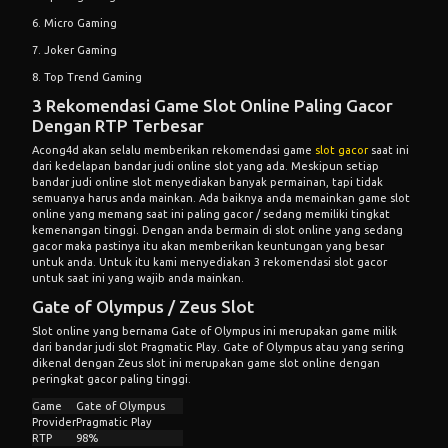
6. Micro Gaming
7. Joker Gaming
8. Top Trend Gaming
3 Rekomendasi Game Slot Online Paling Gacor
Dengan RTP Terbesar
Acong4d akan selalu memberikan rekomendasi game
slot gacor
saat ini
dari kedelapan bandar judi online slot yang ada. Meskipun setiap
bandar judi online slot menyediakan banyak permainan, tapi tidak
semuanya harus anda mainkan. Ada baiknya anda memainkan game slot
online yang memang saat ini paling gacor / sedang memiliki tingkat
kemenangan tinggi. Dengan anda bermain di slot online yang sedang
gacor maka pastinya itu akan memberikan keuntungan yang besar
untuk anda. Untuk itu kami menyediakan 3 rekomendasi slot gacor
untuk saat ini yang wajib anda mainkan.
Gate of Olympus / Zeus Slot
Slot online yang bernama Gate of Olympus ini merupakan game milik
dari bandar judi slot Pragmatic Play. Gate of Olympus atau yang sering
dikenal dengan Zeus slot ini merupakan game slot online dengan
peringkat gacor paling tinggi.
Game
Gate of Olympus
Provider
Pragmatic Play
RTP
98%