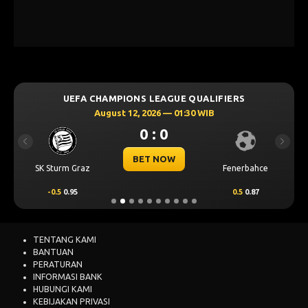
UEFA CHAMPIONS LEAGUE QUALIFIERS
August 12, 2026 — 01:30 WIB
0 : 0
Previous
Next
BET NOW
SK Sturm Graz
Fenerbahce
-0.5
0.95
0.5
0.87
TENTANG KAMI
BANTUAN
PERATURAN
INFORMASI BANK
HUBUNGI KAMI
KEBIJAKAN PRIVASI