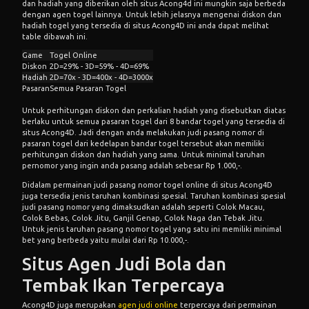
dan hadiah yang diberikan oleh situs Acong4d ini mungkin saja berbeda
dengan agen togel lainnya. Untuk lebih jelasnya mengenai diskon dan
hadiah togel yang tersedia di situs Acong4D ini anda dapat melihat
table dibawah ini.
Game
Togel Online
Diskon
2D=29% - 3D=59% - 4D=69%
Hadiah
2D=70x - 3D=400x - 4D=3000x
Pasaran
Semua Pasaran Togel
Untuk perhitungan diskon dan perkalian hadiah yang disebutkan diatas
berlaku untuk semua pasaran togel dari 8 bandar togel yang tersedia di
situs Acong4D. Jadi dengan anda melakukan judi pasang nomor di
pasaran togel dari kedelapan bandar togel tersebut akan memiliki
perhitungan diskon dan hadiah yang sama. Untuk minimal taruhan
pernomor yang ingin anda pasang adalah sebesar Rp 1.000,-.
Didalam permainan judi pasang nomor togel online di situs Acong4D
juga tersedia jenis taruhan kombinasi spesial. Taruhan kombinasi spesial
judi pasang nomor yang dimaksudkan adalah seperti Colok Macau,
Colok Bebas, Colok Jitu, Ganjil Genap, Colok Naga dan Tebak Jitu.
Untuk jenis taruhan pasang nomor togel yang satu ini memiliki minimal
bet yang berbeda yaitu mulai dari Rp 10.000,-.
Situs Agen Judi Bola dan
Tembak Ikan Terpercaya
Acong4D juga merupakan
agen judi online
terpercaya dari permainan