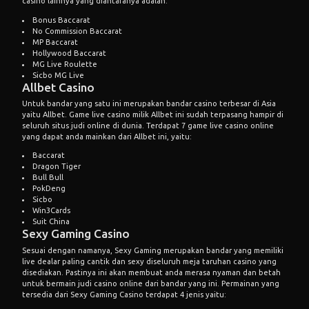
casino lainnya yang diantaranya adalah:
Bonus Baccarat
No Commission Baccarat
MP Baccarat
Hollywood Baccarat
MG Live Roulette
Sicbo MG Live
Allbet Casino
Untuk bandar yang satu ini merupakan bandar casino terbesar di Asia
yaitu Allbet. Game live casino milik Allbet ini sudah terpasang hampir di
seluruh situs judi online di dunia. Terdapat 7 game live casino online
yang dapat anda mainkan dari Allbet ini, yaitu:
Baccarat
Dragon Tiger
Bull Bull
PokDeng
Sicbo
Win3Cards
Suit China
Sexy Gaming Casino
Sesuai dengan namanya, Sexy Gaming merupakan bandar yang memiliki
live dealar paling cantik dan sexy diseluruh meja taruhan casino yang
disediakan. Pastinya ini akan membuat anda merasa nyaman dan betah
untuk bermain judi casino online dari bandar yang ini. Permainan yang
tersedia dari Sexy Gaming Casino terdapat 4 jenis yaitu: