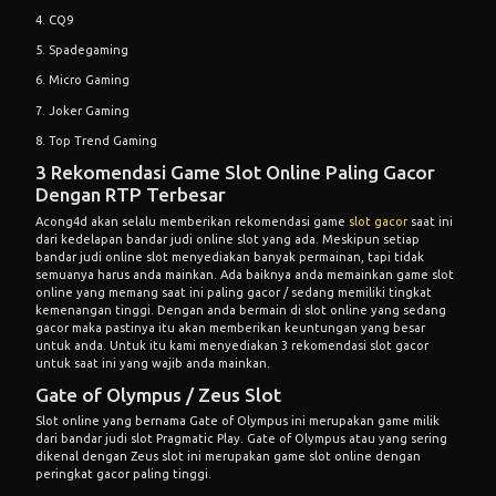
4. CQ9
5. Spadegaming
6. Micro Gaming
7. Joker Gaming
8. Top Trend Gaming
3 Rekomendasi Game Slot Online Paling Gacor
Dengan RTP Terbesar
Acong4d akan selalu memberikan rekomendasi game
slot gacor
saat ini
dari kedelapan bandar judi online slot yang ada. Meskipun setiap
bandar judi online slot menyediakan banyak permainan, tapi tidak
semuanya harus anda mainkan. Ada baiknya anda memainkan game slot
online yang memang saat ini paling gacor / sedang memiliki tingkat
kemenangan tinggi. Dengan anda bermain di slot online yang sedang
gacor maka pastinya itu akan memberikan keuntungan yang besar
untuk anda. Untuk itu kami menyediakan 3 rekomendasi slot gacor
untuk saat ini yang wajib anda mainkan.
Gate of Olympus / Zeus Slot
Slot online yang bernama Gate of Olympus ini merupakan game milik
dari bandar judi slot Pragmatic Play. Gate of Olympus atau yang sering
dikenal dengan Zeus slot ini merupakan game slot online dengan
peringkat gacor paling tinggi.