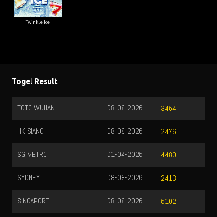
Twinkle Ice
Togel Result
TOTO WUHAN
08-08-2026
3454
HK SIANG
08-08-2026
2476
SG METRO
01-04-2025
4480
SYDNEY
08-08-2026
2413
SINGAPORE
08-08-2026
5102