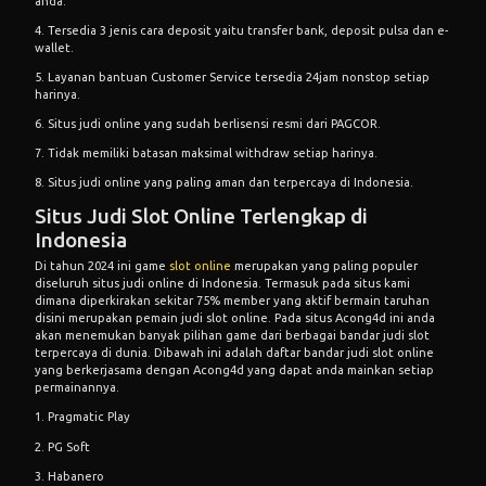
anda.
4. Tersedia 3 jenis cara deposit yaitu transfer bank, deposit pulsa dan e-
wallet.
5. Layanan bantuan Customer Service tersedia 24jam nonstop setiap
harinya.
6. Situs judi online yang sudah berlisensi resmi dari PAGCOR.
7. Tidak memiliki batasan maksimal withdraw setiap harinya.
8. Situs judi online yang paling aman dan terpercaya di Indonesia.
Situs Judi Slot Online Terlengkap di
Indonesia
Di tahun 2024 ini game
slot online
merupakan yang paling populer
diseluruh situs judi online di Indonesia. Termasuk pada situs kami
dimana diperkirakan sekitar 75% member yang aktif bermain taruhan
disini merupakan pemain judi slot online. Pada situs Acong4d ini anda
akan menemukan banyak pilihan game dari berbagai bandar judi slot
terpercaya di dunia. Dibawah ini adalah daftar bandar judi slot online
yang berkerjasama dengan Acong4d yang dapat anda mainkan setiap
permainannya.
1. Pragmatic Play
2. PG Soft
3. Habanero