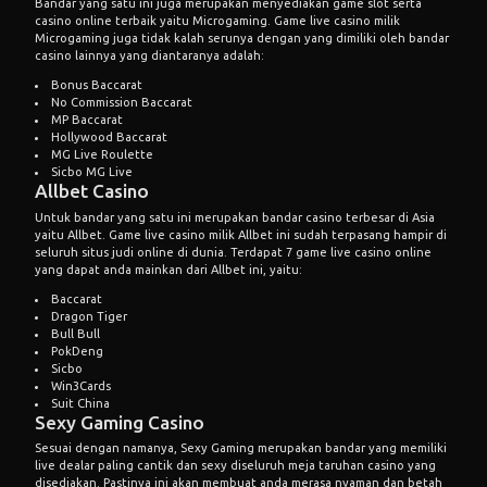
Bandar yang satu ini juga merupakan menyediakan game slot serta
casino online terbaik yaitu Microgaming. Game live casino milik
Microgaming juga tidak kalah serunya dengan yang dimiliki oleh bandar
casino lainnya yang diantaranya adalah:
Bonus Baccarat
No Commission Baccarat
MP Baccarat
Hollywood Baccarat
MG Live Roulette
Sicbo MG Live
Allbet Casino
Untuk bandar yang satu ini merupakan bandar casino terbesar di Asia
yaitu Allbet. Game live casino milik Allbet ini sudah terpasang hampir di
seluruh situs judi online di dunia. Terdapat 7 game live casino online
yang dapat anda mainkan dari Allbet ini, yaitu:
Baccarat
Dragon Tiger
Bull Bull
PokDeng
Sicbo
Win3Cards
Suit China
Sexy Gaming Casino
Sesuai dengan namanya, Sexy Gaming merupakan bandar yang memiliki
live dealar paling cantik dan sexy diseluruh meja taruhan casino yang
disediakan. Pastinya ini akan membuat anda merasa nyaman dan betah