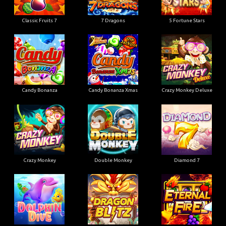
Classic Fruits 7
7 Dragons
5 Fortune Stars
Candy Bonanza
Candy Bonanza Xmas
Crazy Monkey Deluxe
Crazy Monkey
Double Monkey
Diamond 7