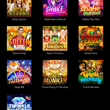
Ricky Tycoon
Shake Boom Boom
Shake Thai Thai
Soccer King
Super Fortune
Sweet Lava
Taiga 88
Triple Kung Fu Monkey
Triple Monkey