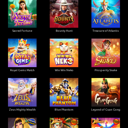
Sacred Fortune
Bounty Hunt
Treasure of Atlantis
Royal Gems Match
Win Win Neko
Prosperity Snake
Zeus Mighty Wealth
Blue Phantom
Legend of Guan Gong