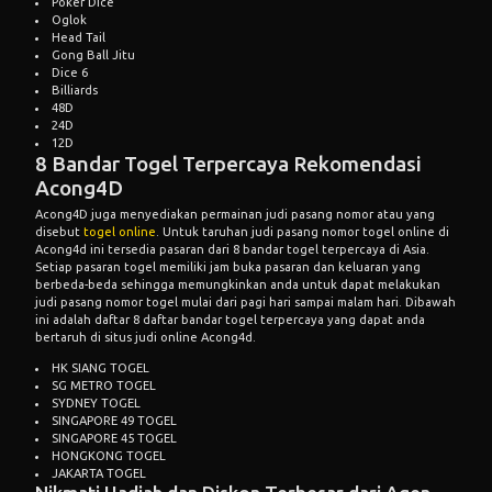
Poker Dice
Oglok
Head Tail
Gong Ball Jitu
Dice 6
Billiards
48D
24D
12D
8 Bandar Togel Terpercaya Rekomendasi
Acong4D
Acong4D juga menyediakan permainan judi pasang nomor atau yang
disebut
togel online
. Untuk taruhan judi pasang nomor togel online di
Acong4d ini tersedia pasaran dari 8 bandar togel terpercaya di Asia.
Setiap pasaran togel memiliki jam buka pasaran dan keluaran yang
berbeda-beda sehingga memungkinkan anda untuk dapat melakukan
judi pasang nomor togel mulai dari pagi hari sampai malam hari. Dibawah
ini adalah daftar 8 daftar bandar togel terpercaya yang dapat anda
bertaruh di situs judi online Acong4d.
HK SIANG TOGEL
SG METRO TOGEL
SYDNEY TOGEL
SINGAPORE 49 TOGEL
SINGAPORE 45 TOGEL
HONGKONG TOGEL
JAKARTA TOGEL