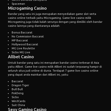
Spaceman
Microgaming Casino
Bandar yang satu ini juga merupakan menyediakan game slot serta
casino online terbaik yaitu Microgaming. Game live casino milik
Microgaming juga tidak kalah serunya dengan yang dimiliki oleh bandar
casino lainnya yang diantaranya adalah:
Bonus Baccarat
No Commission Baccarat
MP Baccarat
Hollywood Baccarat
MG Live Roulette
Sicbo MG Live
Allbet Casino
Untuk bandar yang satu ini merupakan bandar casino terbesar di Asia
yaitu Allbet. Game live casino milik Allbet ini sudah terpasang hampir di
seluruh situs judi online di dunia. Terdapat 7 game live casino online
yang dapat anda mainkan dari Allbet ini, yaitu:
Baccarat
Dragon Tiger
Bull Bull
PokDeng
Sicbo
Win3Cards
Suit China
Sexy Gaming Casino