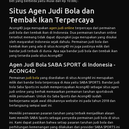
bet yang berbeda yaitu mulai dari Rp 10.000,-.
Situs Agen Judi Bola dan
Tembak Ikan Terpercaya
Acong4D juga merupakan
agen judi online
terpercaya dari permainan
judi bola dan tembak ikan di Indonesia. Dua permainan taruhan online
tersebut memang tidak dapat dipungkiri juga merupakan yang disukai
oleh masyarakat Indonesia sejak dahulu. Permainan judi bola dan
tembak ikan yang ada di situs Acong4D ini juga pastinya milik dari
bandar judi terbaik di dunia. Apa saja bandar judi bola dan tembak ikan
yang tersedia pada situs Acong4D?
Agen Judi Bola SABA SPORT di Indonesia -
ACONG4D
Permainan
judi bola
yang disediakan di situs Acong4d ini merupakan
milik dari bandar bola terpercaya di Asia yaitu SABA SPORTS. Bandar judi
bola Saba Sports ini sudah mempercayakan Acong4D sebagai situs agen
judi online yang berhak memasarkan permainan taruhan sportsbook
milik perusahaan. Untuk itu Saba Sports dan Acong4D sudah
berkejersama sejak awal dibukannya website ini pada tahun 2018 dan
berlangsung sampai saat ini.
Memiliki penawaran pasaran taruhan yang terbaik menjadikan alasan
kami memilih SABA Sports sebagai penyedia permainan judi bola di situs
ini. Kami dapat pastikan bahwa setiap pasaran taruhan judi bola dan
perhitungan kemenangan yang dilakukan dari provider SABA SPORTS ini