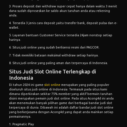
3. Proses deposit dan withdraw super cepat hanya dalam waktu 3 menit
dana sudah diproseskan ke saldo akun taruhan anda atau rekening
anda.
4. Tersedia 3 jenis cara deposit yaitu transfer bank, deposit pulsa dan e-
wallet.
5. Layanan bantuan Customer Service tersedia 24jam nonstop setiap
harinya.
6. Situs judi online yang sudah berlisensi resmi dari PAGCOR.
7. Tidak memiliki batasan maksimal withdraw setiap harinya.
8. Situs judi online yang paling aman dan terpercaya di Indonesia.
Situs Judi Slot Online Terlengkap di
Indonesia
Di tahun 2024 ini game
slot online
merupakan yang paling populer
diseluruh situs judi online di Indonesia. Termasuk pada situs kami
dimana diperkirakan sekitar 75% member yang aktif bermain taruhan
disini merupakan pemain judi slot online. Pada situs Acong4d ini anda
akan menemukan banyak pilihan game dari berbagai bandar judi slot
terpercaya di dunia. Dibawah ini adalah daftar bandar judi slot online
yang berkerjasama dengan Acong4d yang dapat anda mainkan setiap
permainannya.
1. Pragmatic Play