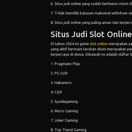
6. Situs judi online yang sudah berlisensi resmi
7. Tidak memiliki batasan maksimal withdraw se
8. Situs judi online yang paling aman dan terper
Situs Judi Slot Onlin
Di tahun 2024 ini game
slot online
merupakan yan
yang aktif bermain taruhan disini merupakan pe
terpercaya di dunia. Dibawah ini adalah dafta
1. Pragmatic Play
2. PG Soft
3. Habanero
4. CQ9
5. Spadegaming
6. Micro Gaming
7. Joker Gaming
8. Top Trend Gaming