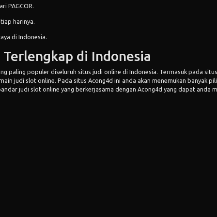
 dari PAGCOR.
tiap harinya.
caya di Indonesia.
e Terlengkap di Indonesia
g paling populer diseluruh situs judi online di Indonesia. Termasuk pada sit
main judi slot online. Pada situs Acong4d ini anda akan menemukan banyak pil
r bandar judi slot online yang berkerjasama dengan Acong4d yang dapat anda 