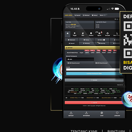
TENTANG KAMI
|
BANTUAN
|