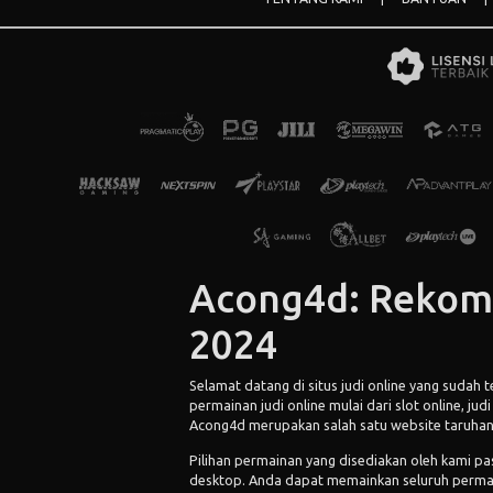
Acong4d: Rekomen
2024
Selamat datang di situs judi online yang sudah 
permainan judi online mulai dari slot online, jud
Acong4d merupakan salah satu website taruhan
Pilihan permainan yang disediakan oleh kami p
desktop. Anda dapat memainkan seluruh permai