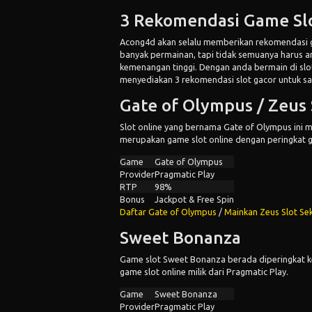
3 Rekomendasi Game Slo
Acong4d akan selalu memberikan rekomendasi
banyak permainan, tapi tidak semuanya harus a
kemenangan tinggi. Dengan anda bermain di slo
menyediakan 3 rekomendasi slot gacor untuk saa
Gate of Olympus / Zeus 
Slot online yang bernama Gate of Olympus ini me
merupakan game slot online dengan peringkat ga
Game
Gate of Olympus
Provider
Pragmatic Play
RTP
98%
Bonus
Jackpot & Free Spin
Daftar Gate of Olympus
/
Mainkan Zeus Slot Se
Sweet Bonanza
Game slot Sweet Bonanza berada diperingkat ked
game slot online milik dari Pragmatic Play.
Game
Sweet Bonanza
Provider
Pragmatic Play