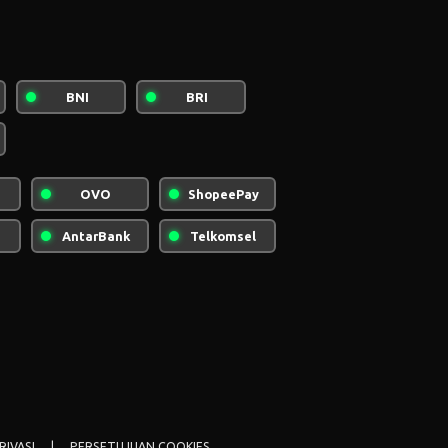
BNI
BRI
OVO
ShopeePay
AntarBank
Telkomsel
RIVASI
|
PERSETUJUAN COOKIES