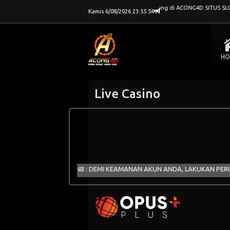
Selamat Datang di ACONG4D SITUS SLOT TERAMA
Kamis 6/08/2026 23:55:55
HO
Live Casino
NB : DEMI KEAMANAN AKUN ANDA, LAKUKAN PERUBAHAN PAS