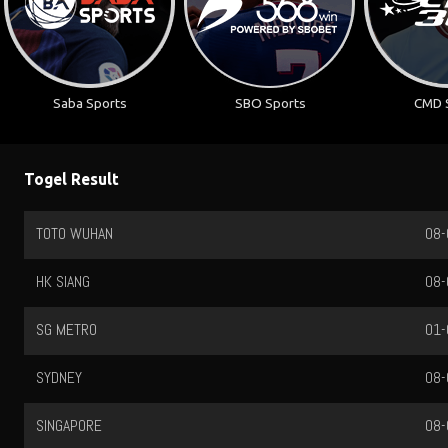
Saba Sports
SBO Sports
CMD 
Togel Result
TOTO WUHAN
08-
HK SIANG
08-
SG METRO
01-
SYDNEY
08-
SINGAPORE
08-