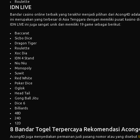
Roulette
IDN LIVE
Bandar casino online terbaik yang terakhir menjadi pilihan dari Acong4D adala
ini merupakan yang terbesar di Asia Tenggara dengan memiliki pusat kasino di 
IDN LIVE ini juga sangat unik dan memiliki 19 game sebagai berikut:
Baccarat
Sicbo Dice
Dragon Tiger
Roulette
Xoc Dia
IDN 4 Stand
Niu Niu
Monopoly
Suwit
Red White
Poker Dice
Oglok
Head Tail
Gong Ball Jitu
Dice 6
Billiards
48D
24D
12D
8 Bandar Togel Terpercaya Rekomendasi Acon
Acong4D juga menyediakan permainan judi pasang nomor atau yang disebut