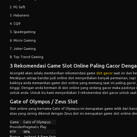
2. PG Soft
3. Habanero
4. CQ9
5. Spadegaming
6. Micro Gaming
7. Joker Gaming
8. Top Trend Gaming
3 Rekomendasi Game Slot Online Paling Gacor Deng
Acong4d akan selalu memberikan rekomendasi game
slot gacor
saat ini dari k
Meskipun setiap bandar judi online slot menyediakan banyak permainan, tapi
baiknya anda memainkan game slot online yang memang saat ini paling gacor
tinggi. Dengan anda bermain di slot online yang sedang gacor maka pastiny
untuk anda. Untuk itu kami menyediakan 3 rekomendasi slot gacor untuk saat 
Gate of Olympus / Zeus Slot
Slot online yang bernama Gate of Olympus ini merupakan game milik dari banda
atau yang sering dikenal dengan Zeus slot ini merupakan game slot online den
Game
Gate of Olympus
Provider
Pragmatic Play
RTP
98%
Bonus
Jackpot & Free Spin