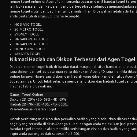
nomor togel online di Acong4d ini tersedia pasaran dari 8 bandar togel terperc
jam buka pasaran dan keluaran yang berbeda-beda sehingga memungkinkan a
nomor togel mulai dari pagi hari sampai malam hari. Dibawah ini adalah daftar
anda bertaruh di situs judi online Acong4d.
HK SIANG TOGEL
SG METRO TOGEL
SYDNEY TOGEL
SINGAPORE 49 TOGEL
SINGAPORE 45 TOGEL
HONGKONG TOGEL
JAKARTA TOGEL
Nikmati Hadiah dan Diskon Terbesar dari Agen Toge
Pada permainan togel baik di bandar darat maupun di situs bandar online pa
juga diskon dari setiap pasangan yang dilakukan. Acong4D juga memiliki dikso
online lainnya. Hanya saja diskon dan hadiah yang diberikan oleh situs Acon
togel lainnya. Untuk lebih jelasnya mengenai diskon dan hadiah togel yang te
melihat table dibawah ini.
Game
Togel Online
Diskon
2D=29% - 3D=59% - 4D=69%
Hadiah
2D=70x - 3D=400x - 4D=3000x
Pasaran
Semua Pasaran Togel
Untuk perhitungan diskon dan perkalian hadiah yang disebutkan diatas berla
togel yang tersedia di situs Acong4D. Jadi dengan anda melakukan judi pasan
bandar togel tersebut akan memiliki perhitungan diskon dan hadiah yang sa
ingin anda pasang adalah sebesar Rp 1.000,-.