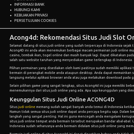
INFORMASI BANK
HUBUNGI KAMI
KEBIJAKAN PRIVASI
PERSETUJUAN COOKIES
Acong4d: Rekomendasi Situs Judi Slot On
Selamat datang di situs judi online yang sudah terpercaya di Indonesia sejak 
Acong4D ini anda akan menemukan berbagai macam permainan judi online mulai d
casino, tembak ikan, togel online dan masih banyak lagi. Dapat dikatakan pad
salah satu website taruhan yang menyediakan game terlengkap di Indonesia.
Pilihan permainan yang disediakan oleh kami pastinya sudah memiliki aplika
bermain di perangkat mobile anda ataupun desktop. Anda dapat memainkan s
langsung melalui aplikasi browser anda atau juga melakukan download pada g
Selain pilihan game yang sangat lengkap, situs Acong4d ini juga memiliki b
menemukannya dari situs judi online yang ada. Apa saja keunggulan yang dimili
Keunggulan Situs Judi Online ACONG4D
Situs
judi online
memang sudah sangat banyak anda temui di Indonesia ketika
Namun tidak semua situs judi online dapat anda percaya begitu saja. Dalam be
langkah yang sangat penting. Hal ini guna mencegah anda mengalami kerugia
situs judi online tempat anda bermain tersebut merupakan bandar abal-abal. 
Indonesia sudah seharusnya anda bermain didalam situs judi online yang mema