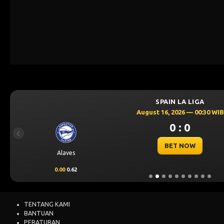
SPAIN LA LIGA
August 16, 2026 — 00:30 WIB
0 : 0
Previous
BET NOW
Alaves
0.00
0.62
TENTANG KAMI
BANTUAN
PERATURAN