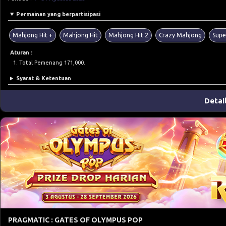
Permainan yang berpartisipasi
Mahjong Hit +
Mahjong Hit
Mahjong Hit 2
Crazy Mahjong
Supe
Aturan :
Total Pemenang 171,000.
Syarat & Ketentuan
Detai
PRAGMATIC : GATES OF OLYMPUS POP