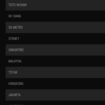
TOTO WUHAN
HK SIANG
SG METRO
SYDNEY
SINGAPORE
MALAYSIA
7STAR
HONGKONG
JAKARTA