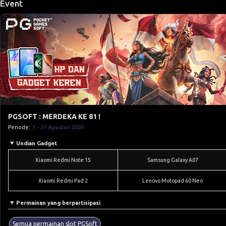
Event
PGSOFT : MERDEKA KE 81 !
Periode:
1 - 31 Agustus 2026
Undian Gadget
Xiaomi Redmi Note 15
Samsung Galaxy A07
Xiaomi Redmi Pad 2
Lenovo Motopad 60 Neo
Permainan yang berpartisipasi
Semua permainan slot PGSoft