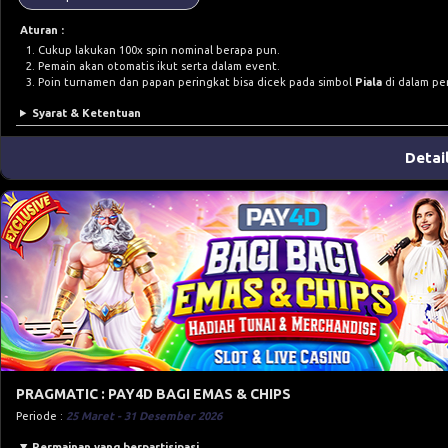
Aturan :
Cukup lakukan 100x spin nominal berapa pun.
Pemain akan otomatis ikut serta dalam event.
Poin turnamen dan papan peringkat bisa dicek pada simbol
Piala
di dalam pe
Syarat & Ketentuan
Detai
PRAGMATIC : PAY4D BAGI EMAS & CHIPS
Periode :
25 Maret - 31 Desember 2026
Permainan yang berpartisipasi