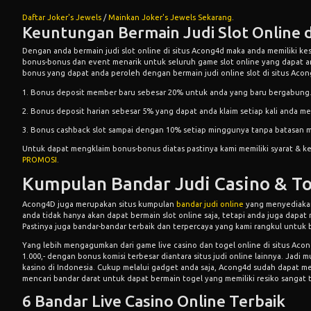
Daftar Joker's Jewels
/
Mainkan Joker's Jewels Sekarang
.
Keuntungan Bermain Judi Slot Online 
Dengan anda bermain judi slot online di situs Acong4d maka anda memiliki
bonus-bonus dan event menarik untuk seluruh game slot online yang dapat anda
bonus yang dapat anda peroleh dengan bermain judi online slot di situs Acon
1. Bonus deposit member baru sebesar 20% untuk anda yang baru bergabung
2. Bonus deposit harian sebesar 5% yang dapat anda klaim setiap kali anda m
3. Bonus cashback slot sampai dengan 10% setiap minggunya tanpa batasan m
Untuk dapat mengklaim bonus-bonus diatas pastinya kami memiliki syarat & 
PROMOSI
.
Kumpulan Bandar Judi Casino & T
Acong4D juga merupakan situs kumpulan
bandar judi online
yang menyediakan g
anda tidak hanya akan dapat bermain slot online saja, tetapi anda juga dapat
Pastinya juga bandar-bandar terbaik dan terpercaya yang kami rangkul untuk
Yang lebih mengagumkan dari game live casino dan togel online di situs Acong
1.000,- dengan bonus komisi terbesar diantara situs judi online lainnya. Jad
kasino di Indonesia. Cukup melalui gadget anda saja, Acong4d sudah dapat m
mencari bandar darat untuk dapat bermain togel yang memiliki resiko sangat
6 Bandar Live Casino Online Terbaik