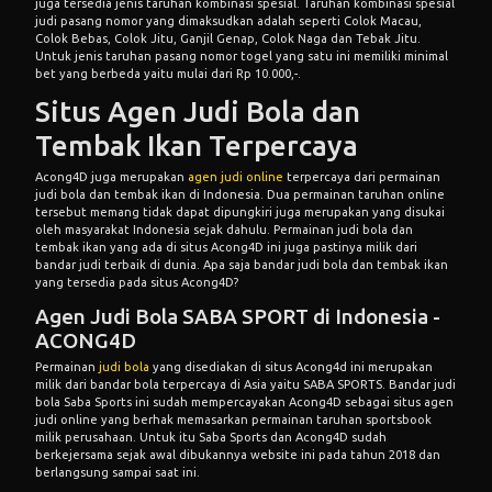
juga tersedia jenis taruhan kombinasi spesial. Taruhan kombinasi spesial
judi pasang nomor yang dimaksudkan adalah seperti Colok Macau,
Colok Bebas, Colok Jitu, Ganjil Genap, Colok Naga dan Tebak Jitu.
Untuk jenis taruhan pasang nomor togel yang satu ini memiliki minimal
bet yang berbeda yaitu mulai dari Rp 10.000,-.
Situs Agen Judi Bola dan
Tembak Ikan Terpercaya
Acong4D juga merupakan
agen judi online
terpercaya dari permainan
judi bola dan tembak ikan di Indonesia. Dua permainan taruhan online
tersebut memang tidak dapat dipungkiri juga merupakan yang disukai
oleh masyarakat Indonesia sejak dahulu. Permainan judi bola dan
tembak ikan yang ada di situs Acong4D ini juga pastinya milik dari
bandar judi terbaik di dunia. Apa saja bandar judi bola dan tembak ikan
yang tersedia pada situs Acong4D?
Agen Judi Bola SABA SPORT di Indonesia -
ACONG4D
Permainan
judi bola
yang disediakan di situs Acong4d ini merupakan
milik dari bandar bola terpercaya di Asia yaitu SABA SPORTS. Bandar judi
bola Saba Sports ini sudah mempercayakan Acong4D sebagai situs agen
judi online yang berhak memasarkan permainan taruhan sportsbook
milik perusahaan. Untuk itu Saba Sports dan Acong4D sudah
berkejersama sejak awal dibukannya website ini pada tahun 2018 dan
berlangsung sampai saat ini.