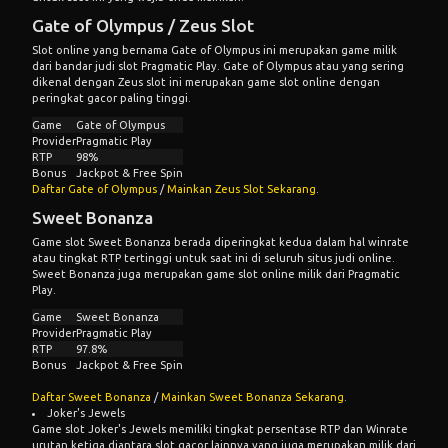
Gate of Olympus / Zeus Slot
Slot online yang bernama Gate of Olympus ini merupakan game milik
dari bandar judi slot Pragmatic Play. Gate of Olympus atau yang sering
dikenal dengan Zeus slot ini merupakan game slot online dengan
peringkat gacor paling tinggi.
Game
Gate of Olympus
Provider
Pragmatic Play
RTP
98%
Bonus
Jackpot & Free Spin
Daftar Gate of Olympus
/
Mainkan Zeus Slot Sekarang
.
Sweet Bonanza
Game slot Sweet Bonanza berada diperingkat kedua dalam hal winrate
atau tingkat RTP tertinggi untuk saat ini di seluruh situs judi online.
Sweet Bonanza juga merupakan game slot online milik dari Pragmatic
Play.
Game
Sweet Bonanza
Provider
Pragmatic Play
RTP
97.8%
Bonus
Jackpot & Free Spin
Daftar Sweet Bonanza
/
Mainkan Sweet Bonanza Sekarang
.
Joker's Jewels
Game slot Joker's Jewels memiliki tingkat persentase RTP dan Winrate
urutan ketiga diantara slot gacor lainnya yang juga merupakan milik dari