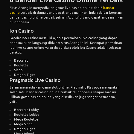
Situs Acong4d menyediakan game live casino online dari 6
bandar
casino
terbaik di dunia yang dapat anda mainkan. Inilah daftar keenam
bandar casino online terbaik pilihan Acong4d yang dapat anda mainkan
di Indonesia.
Ion Casino
Bandar Ion Casino memiliki 4 jenis permainan live casino yang dapat
anda mainkan langsung didalam situs Acong4d ini. Keempat permainan
judi live casino online yang disediakan oleh Ion Casino adalah sebagai
berikut:
Baccarat
Roulette
Sicbo
Dragon Tiger
Pragmatic Live Casino
Selain menyediakan game slot online, Pragmatic Play juga merupakan
salah satu bandar casino online terbaik di Indonesia sampai saat ini.
Pilihan game casino online yang disediakan juga sangat bermacam,
yaitu:
Baccarat Lobby
Roulette Lobby
Mega Roulette
Mega Sicbo
Dragon Tiger
Mega Wheel