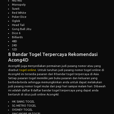
Niu Niu
Monopoly
Suwit
Red White
Poker Dice
Oglok
Head Tail
Gong Ball Jitu
Dice 6
Billiards
48D
24D
12D
8 Bandar Togel Terpercaya Rekomendasi
Acong4D
Acong4D juga menyediakan permainan judi pasang nomor atau yang
disebut
togel online
. Untuk taruhan judi pasang nomor togel online di
Acong4d ini tersedia pasaran dari 8 bandar togel terpercaya di Asia.
Setiap pasaran togel memiliki jam buka pasaran dan keluaran yang
berbeda-beda sehingga memungkinkan anda untuk dapat melakukan
judi pasang nomor togel mulai dari pagi hari sampai malam hari. Dibawah
ini adalah daftar 8 daftar bandar togel terpercaya yang dapat anda
bertaruh di situs judi online Acong4d.
HK SIANG TOGEL
SG METRO TOGEL
SYDNEY TOGEL
SINGAPORE 49 TOGEL